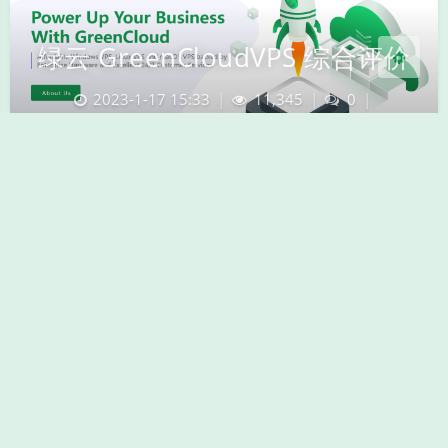
绿云 GreenCloudVPS 综合评价
2023-1-17 15:33
|
11,345
|
0
|
VPS推荐
,
亚太VPS推荐
,
欧洲VPS推荐
,
美国VPS推荐
绿云的活动鸡无AFF！在某些tg监控是为了统计购买
人数添加的AFF！推荐一个大佬的监控频道
https://t.me/monitor_grncvps 绿云是一家2013年
起家的越南人商家。有高配低价鸡！机房都是租赁
的。 绿云官网 https://greencloudvps.com/ 历年经
典套餐总结 9999——顾名思义，9核9g内存99g盘是
nvm…
amd
inter
绿云