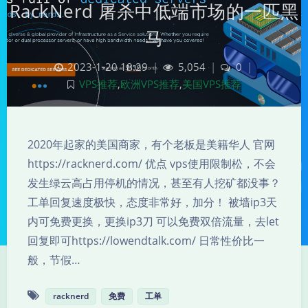
RackNerd 屠杀中低端市场的一匹黑
马
2023-1-20 18:29
|
5,054
|
0
|
VPS推荐
,
欧洲VPS推荐
,
美国VPS推荐
2020年起家的美国商家，有个老板是美籍华人 官网
https://racknerd.com/ 优点 vps使用限制松，不会
发生绿云高占用停机的情况，甚至有人挖矿都没事？
工单回复速度极快，态度非常好，加分！ 被墙ip3天
内可免费更换，更换ip3刀 可以免费双倍流量，去let
回复即可https://lowendtalk.com/ 日常性价比一
般，节假…
racknerd
免费
工单