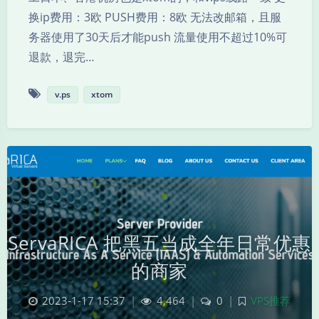
换ip费用：3欧 PUSH费用：8欧 无法改邮箱，且服
务器使用了30天后才能push 流量使用不超过10%可
退款，退完…
v.ps
xtom
ServaRICA 把黑五当成全年日常优惠
的商家
2023-1-17 15:37
|
4,464
|
0
|
VPS推荐