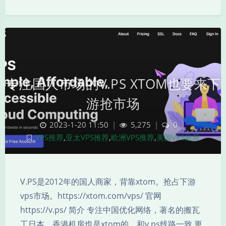
专注国人市场的V.PS XTOM也要来下
游抢市场
2023-1-20 11:50
|
5,275
|
0
|
VPS推荐
,
亚太VPS推荐
,
欧洲VPS推荐
,
美国VPS推荐
V.PS是2012年的国人商家，背靠xtom。抢占下游
vps市场。https://xtom.com/vps/ 官网
https://v.ps/ 简介 专注中国优化网络，著名的搬瓦
工日本、香港机房也是xtom的，和v.ps线路一致 更