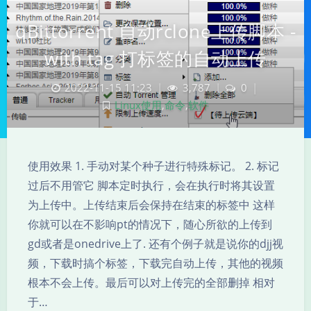
qBittorrent 自动rclone上传脚本 -
with tag 打标签的自动上传
2022-11-15 11:23
|
3,787
|
0
|
Linux使用
,
命令
,
软件
使用效果 1. 手动对某个种子进行特殊标记。 2. 标记
过后不用管它 脚本定时执行，会在执行时将其设置
为上传中。上传结束后会保持在结束的标签中 这样
你就可以在不影响pt的情况下，随心所欲的上传到
夜间模式
gd或者是onedrive上了. 还有个例子就是说你的djj视
频，下载时搞个标签，下载完自动上传，其他的视频
Sans Serif
Serif
根本不会上传。最后可以对上传完的全部删掉 相对
浅阴影
深阴影
于…