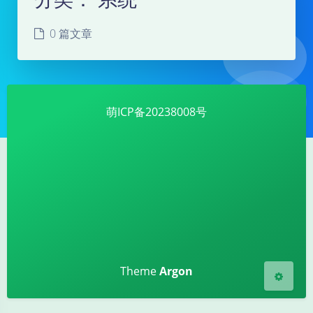
0 篇文章
萌ICP备20238008号
夜间模式
Sans Serif
Serif
浅阴影
深阴影
关闭
日落
暗化
灰度
Theme
Argon