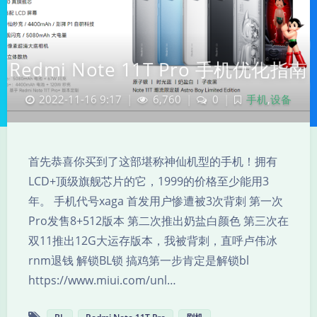
Redmi Note 11T Pro 手机优化指南
2022-11-16 9:17
|
6,760
|
0
|
手机
,
设备
首先恭喜你买到了这部堪称神仙机型的手机！拥有
LCD+顶级旗舰芯片的它，1999的价格至少能用3
年。 手机代号xaga 首发用户惨遭被3次背刺 第一次
夜间模式
Pro发售8+512版本 第二次推出奶盐白颜色 第三次在
双11推出12G大运存版本，我被背刺，直呼卢伟冰
Sans Serif
Serif
rnm退钱 解锁BL锁 搞鸡第一步肯定是解锁bl
https://www.miui.com/unl…
浅阴影
深阴影