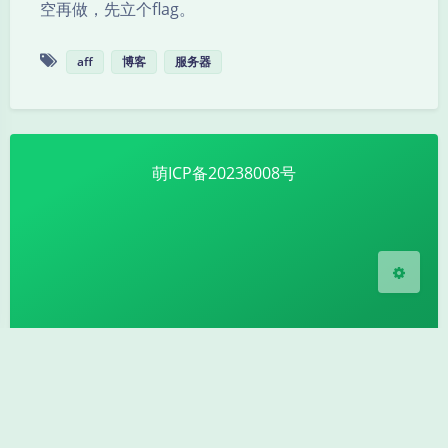
空再做，先立个flag。
夜间模式
aff
博客
服务器
Sans Serif
Serif
浅阴影
深阴影
萌ICP备20238008号
关闭
日落
暗化
灰度
Theme
Argon