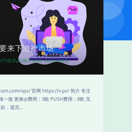
M也要来下游抢市场
夜间模式
VPS推荐
,
欧洲VPS推荐
,
美国VPS推荐
Sans Serif
Serif
浅阴影
深阴影
om/vps/ 官网 https://v.ps/ 简介 专注
致 更换ip费用：3欧 PUSH费用：8欧 无
关闭
日落
暗化
灰度
退款，退完…