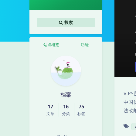
搜索
站点概览
功能
V.P
档案
中国优
17
16
75
法改
文章
分类
标签