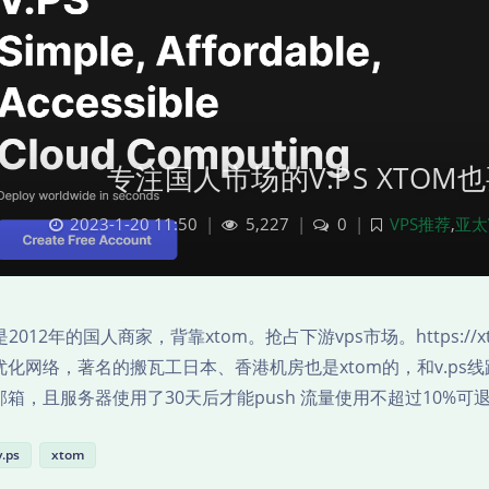
专注国人市场的V.PS XTO
2023-1-20 11:50
|
5,227
|
0
|
VPS推荐
,
亚太
S是2012年的国人商家，背靠xtom。抢占下游vps市场。https://xtom.c
化网络，著名的搬瓦工日本、香港机房也是xtom的，和v.ps线路一
邮箱，且服务器使用了30天后才能push 流量使用不超过10%可
v.ps
xtom