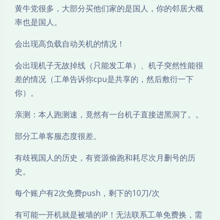
黄牛党很多，大部分买他们家的是国人，你的邻居大概
率也是国人。
会出现高负载自动关机的情况！
会出现机子无故掉线（只能发工单）、机子突然性能很
差的情况（工单告诉你cpu是共享的，然后敷衍一下
你）。
亲测：本人跑测速，竟然有一台机子直接进黑洞了。。
夜间模式
部分工单客服态度很差。
Sans Serif
Serif
有歧视国人的历史，有资源偷跑和耗尽次月删号的历
史。
浅阴影
深阴影
每个账户有2次免费push，剩下的10刀/次
关闭
日落
暗化
灰度
有可能一开机就是被墙的IP！无法联系工单免费换，需