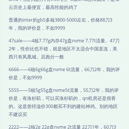
云历史上最便宜，最高性能的鸡了
普通的inter的gb5多核3800-5000左右，价格88刀3
年，我的评价是，不如9999
47sale——4核7.77g内存47g盘nvme 7.77t流量。47刀
2年，性价比也不错，就是地区不太适合中国直连，美
西只有凤凰城。且跑分一般
6666——6核6g66g盘nvme 6t流量，66刀2年，我的评
价是，不如9999
5555——5核5g55g盘nvme5t流量，55刀2年，我的评
价是，有洛杉矶，可以买洛杉矶的，qn机房还是很香
的。这是曾经溢价300都买不到的建站神鸡。别的地区
不建议买
2222——2核2g 22g盘nvme 2t流量 22刀1年，60刀3