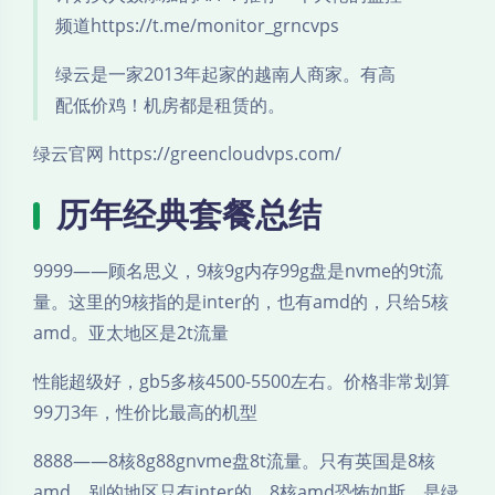
频道https://t.me/monitor_grncvps
绿云是一家2013年起家的越南人商家。有高
配低价鸡！机房都是租赁的。
绿云官网 https://greencloudvps.com/
历年经典套餐总结
9999——顾名思义，9核9g内存99g盘是nvme的9t流
量。这里的9核指的是inter的，也有amd的，只给5核
amd。亚太地区是2t流量
性能超级好，gb5多核4500-5500左右。价格非常划算
99刀3年，性价比最高的机型
8888——8核8g88gnvme盘8t流量。只有英国是8核
amd，别的地区只有inter的。8核amd恐怖如斯，是绿