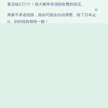
要花钱3刀1个！很大概率有强制收费的情况。
商家不承诺线路，路由可能会自动调整。除了日本是
iij，别的线路都很一般！
流媒体解锁 优先选 新加坡，然后是香港、日本
香港机房的网络可能
很不友好绕美！
请谨慎购买 ! ! !
amd
inter
绿云
豆
暂无评论