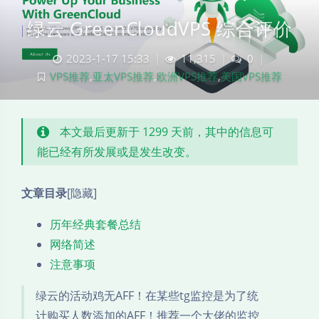
绿云 GreenCloudVPS 综合评价
2023-1-17 15:33
|
11,315
|
0
|
VPS推荐
,
亚太VPS推荐
,
欧洲VPS推荐
,
美国VPS推荐
本文最后更新于 1299 天前，其中的信息可
能已经有所发展或是发生改变。
文章目录
[隐藏]
历年经典套餐总结
网络简述
注意事项
绿云的活动鸡无AFF！在某些tg监控是为了统
计购买人数添加的AFF！推荐一个大佬的监控