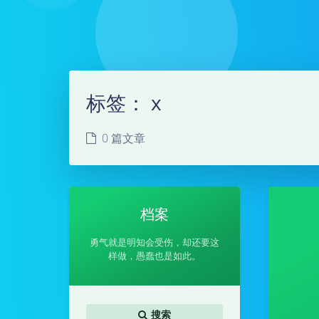
标签：
x
0 篇文章
档案
勇气就是明知会受伤，却还要这
样做，愚蠢也是如此。
搜索