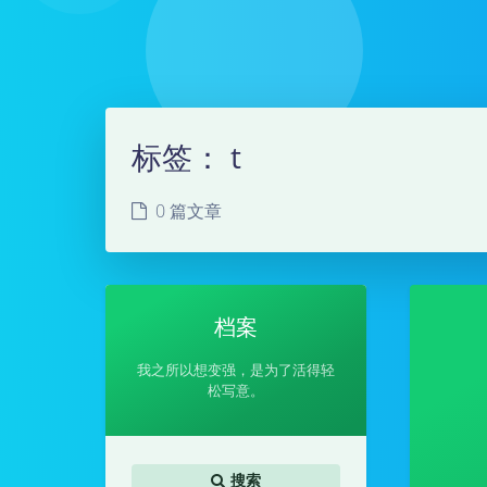
标签：
t
0 篇文章
档案
我之所以想变强，是为了活得轻
松写意。
搜索