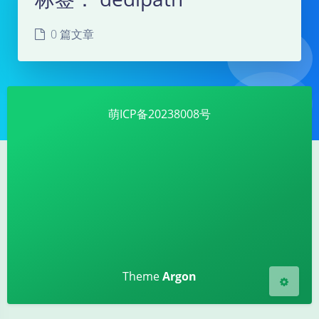
0 篇文章
萌ICP备20238008号
夜间模式
Sans Serif
Serif
浅阴影
深阴影
关闭
日落
暗化
灰度
Theme
Argon