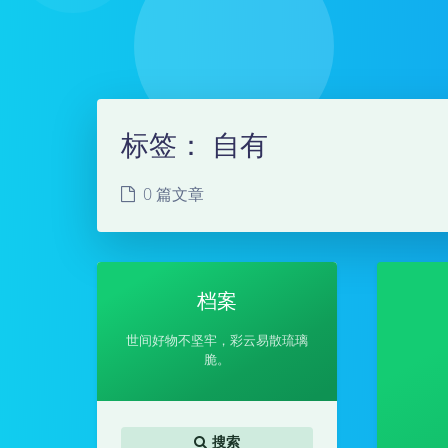
标签：
自有
0 篇文章
档案
世间好物不坚牢，彩云易散琉璃
脆。
搜索