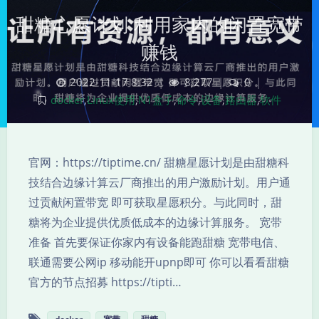
甜糖心愿计划 利用家内的闲置宽带
赚钱
2022-11-17 8:32
|
8,277
|
0
|
docker
,
Linux使用
,
N1盒子
,
命令
,
设备
,
路由器
,
软件
官网：https://tiptime.cn/ 甜糖星愿计划是由甜糖科
技结合边缘计算云厂商推出的用户激励计划。用户通
过贡献闲置带宽 即可获取星愿积分。与此同时，甜
夜间模式
糖将为企业提供优质低成本的边缘计算服务。 宽带
准备 首先要保证你家内有设备能跑甜糖 宽带电信、
Sans Serif
Serif
联通需要公网ip 移动能开upnp即可 你可以看看甜糖
官方的节点招募 https://tipti…
浅阴影
深阴影