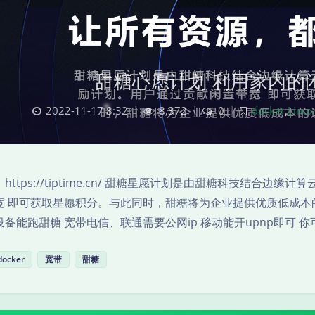
甜糖心愿计划 利用家内的
2022-11-17 8:32
|
8,372
|
0
|
docker
,
Linu
https://tiptime.cn/ 甜糖星愿计划是由甜糖科技结合
宽 即可获取星愿积分。与此同时，甜糖将为企业提供优质低成本
备能跑甜糖 宽带电信、联通需要公网ip 移动能开upnp即可 你可以看
docker
宽带
甜糖