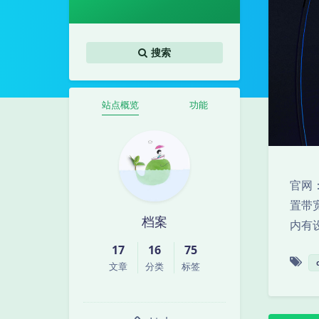
搜索
站点概览
功能
官网：
置带
档案
内有设
17
16
75
文章
分类
标签