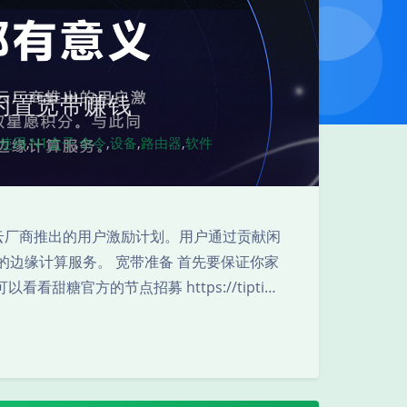
闲置宽带赚钱
x使用
,
N1盒子
,
命令
,
设备
,
路由器
,
软件
夜间模式
Sans Serif
Serif
边缘计算云厂商推出的用户激励计划。用户通过贡献闲
的边缘计算服务。 宽带准备 首先要保证你家
浅阴影
深阴影
看甜糖官方的节点招募 https://tipti…
关闭
日落
暗化
灰度