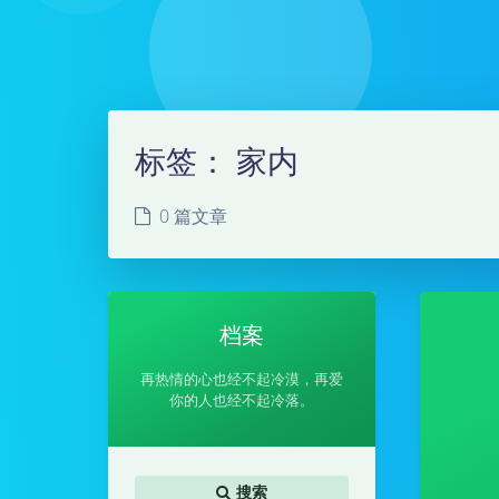
标签：
家内
0 篇文章
档案
再热情的心也经不起冷漠，再爱
你的人也经不起冷落。
搜索