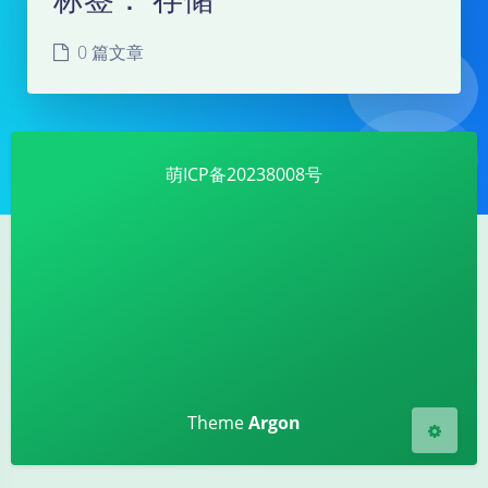
0 篇文章
萌ICP备20238008号
夜间模式
Sans Serif
Serif
浅阴影
深阴影
关闭
日落
暗化
灰度
Theme
Argon